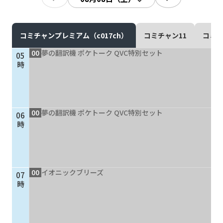
現在ご利用中の方
お問い合わせ
コミチャンプレミアム（c017ch）
コミチャン11
コミチ
00
夢の翻訳機 ポケトーク QVC特別セット
05
時
お問い合わせ
00
夢の翻訳機 ポケトーク QVC特別セット
06
ご加入お申し込み・資
時
料請求
資料請求
00
イオニックブリーズ
07
時
企業情報
アクセス
採用情報
契約約款