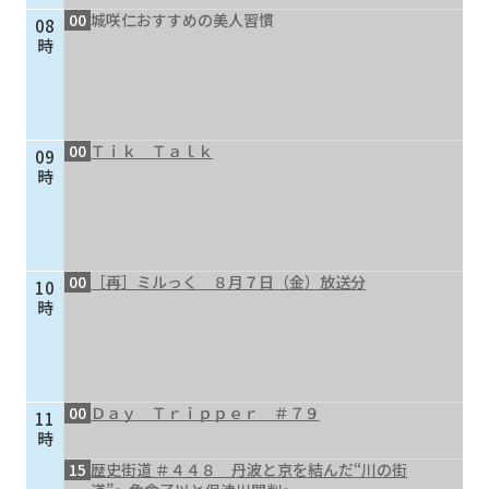
00
城咲仁おすすめの美人習慣
08
個人情報保護に関する基
個人情報の保護に関する
時
本方針
公表事項
番組放送基準
放送番組審議会
よくある質問
マスコットファミリー
00
Ｔｉｋ Ｔａｌｋ
09
サイトマップ
時
00
［再］ミルっく ８月７日（金）放送分
10
時
00
Ｄａｙ Ｔｒｉｐｐｅｒ ＃７９
11
時
15
歴史街道 ＃４４８ 丹波と京を結んだ“川の街