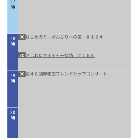
17
時
00
はじめのミニだんじりへの道 ＃１２４
18
時
30
きしわだネイチャー探訪 ＃１６８
00
第４８回岸和田フレンドシップコンサート
19
時
20
時