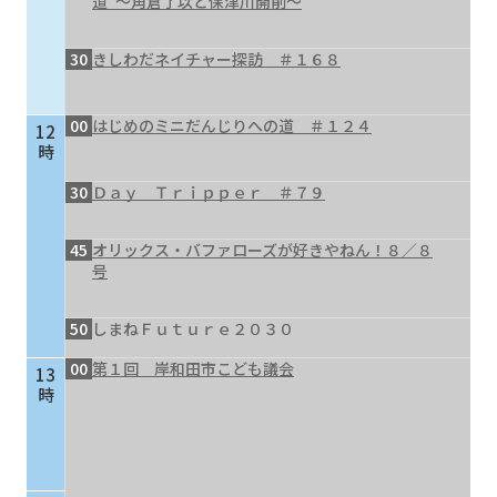
道”～角倉了以と保津川開削～
30
きしわだネイチャー探訪 ＃１６８
00
はじめのミニだんじりへの道 ＃１２４
12
時
30
Ｄａｙ Ｔｒｉｐｐｅｒ ＃７９
45
オリックス・バファローズが好きやねん！８／８
号
50
しまねＦｕｔｕｒｅ２０３０
00
第１回 岸和田市こども議会
13
時