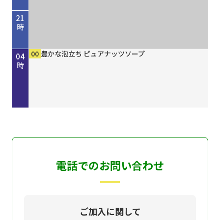
21
時
45
00
50
00
00
15
30
45
00
00
00
00
歴史街道 ＃４４８ 丹波と京を結んだ“川の街
考えよう「平和」２０２６ “最後の１人を殺すま
しまねＦｕｔｕｒｅ２０３０
［再］ミルっく ８月７日（金）放送分
ホトケ女史のぶらりまいり 「郡山八幡神社」編
歴史街道 ＃４４８ 丹波と京を結んだ“川の街
Ｄａｙ Ｔｒｉｐｐｅｒ ＃７９
ＧＯ！ＧＯ！関ガールＮＥＸＴ
MAHARA MODERN エスニックファッション
豊かな泡立ち ピュアナッツソープ
豊かな泡立ち ピュアナッツソープ
豊かな泡立ち ピュアナッツソープ
22
23
00
01
02
03
04
道”～角倉了以と保津川開削～
で”サイパン戦 発掘・米軍録音記録
道”～角倉了以と保津川開削～
時
時
時
時
時
時
時
電話でのお問い合わせ
ご加入に関して