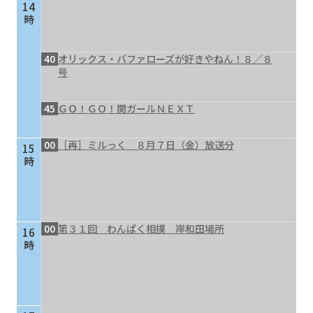
14
時
40
オリックス・バファローズが好きやねん！８／８
号
45
ＧＯ！ＧＯ！関ガールＮＥＸＴ
00
［再］ミルっく ８月７日（金）放送分
15
時
00
第３１回 わんぱく相撲 岸和田場所
16
時