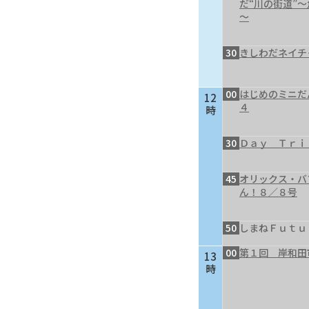
だ“川の街道”
～
30
きしわだネイチ
00
はじめのミニだ
12
４
時
30
Ｄａｙ Ｔｒｉ
45
オリックス・バ
ん！８／８号
50
しまねＦｕｔｕ
00
第１回 岸和田
13
時