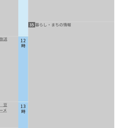
35
暮らし・まちの情報
放送
12
時
 豆
13
ーメ
時