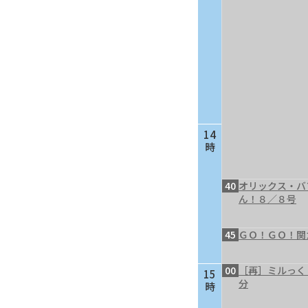
14
時
40
オリックス・バ
ん！８／８号
45
ＧＯ！ＧＯ！関
00
［再］ミルっく
15
分
時