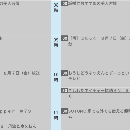
の美人習慣
00
城咲仁おすすめの美人習慣
08
時
ｋ
00
［再］ミルっく ８月７日（金）
09
分
時
 ８月７日（金）放送
00
おうじどうぶつえんとずーっとい
10
テレビ
時
30
きしわだネイチャー探訪ＢＮ ＃
６
ｐｐｅｒ ＃７９
00
SOTOMO 家でも外でも使える便
11
ム
時
４８ 丹波と京を結ん