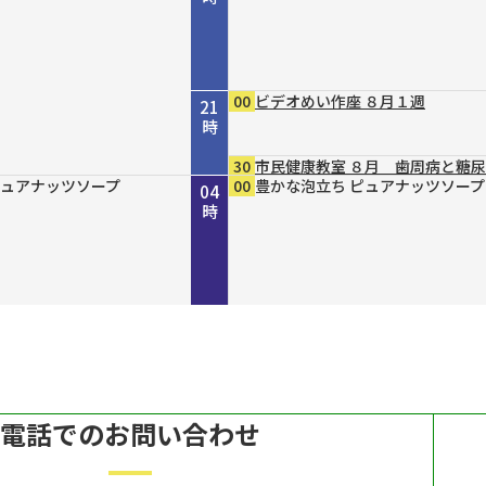
00
ビデオめい作座 ８月１週
21
時
30
市民健康教室 ８月 歯周病と糖
４８ 丹波と京を結ん
」２０２６ “最後の１人
ｒｅ２０３０
 ８月７日（金）放送
らりまいり 「郡山八
４８ 丹波と京を結ん
ｐｐｅｒ ＃７９
ガールＮＥＸＴ
DERN エスニックファッショ
ピュアナッツソープ
ピュアナッツソープ
ピュアナッツソープ
45
00
15
30
00
00
00
00
00
00
倍×テレ
ホトケ女史のぶらりまいり 「郡
歴史街道 ＃４４８ 丹波と京を
きしわだネイチャー探訪ＢＮ ＃
ルナジュメールファッショングッ
豊かな泡立ち ピュアナッツソープ
MAHARA MODERN エスニック
豊かな泡立ち ピュアナッツソープ
豊かな泡立ち ピュアナッツソープ
豊かな泡立ち ピュアナッツソープ
22
23
00
01
02
03
04
～角倉了以と保津川開削
イパン戦 発掘・米軍録音
～角倉了以と保津川開削
幡神社」編
だ“川の街道”～角倉了以と保津川
６
ル
ン
時
時
時
時
時
時
時
～
電話でのお問い合わせ