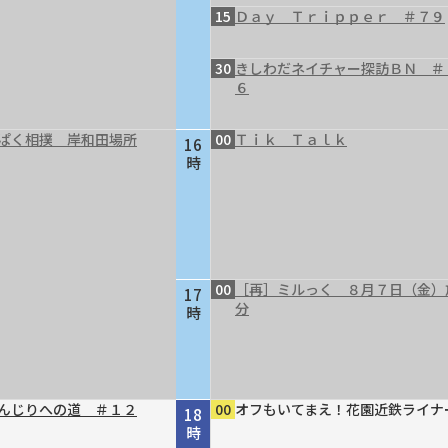
15
Ｄａｙ Ｔｒｉｐｐｅｒ ＃７９
30
きしわだネイチャー探訪ＢＮ ＃
６
ぱく相撲 岸和田場所
00
Ｔｉｋ Ｔａｌｋ
16
時
00
［再］ミルっく ８月７日（金）
17
分
時
んじりへの道 ＃１２
00
オフもいてまえ！花園近鉄ライナ
18
時