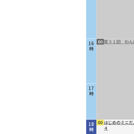
00
第３１回 わん
16
時
17
時
00
はじめのミニだ
18
４
時