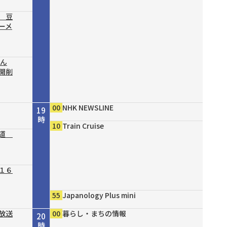
 豆
ーメ
結ん
開削
00
NHK NEWSLINE
19
時
10
Train Cruise
の道
１６
55
Japanology Plus mini
放送
00
暮らし・まちの情報
20
時