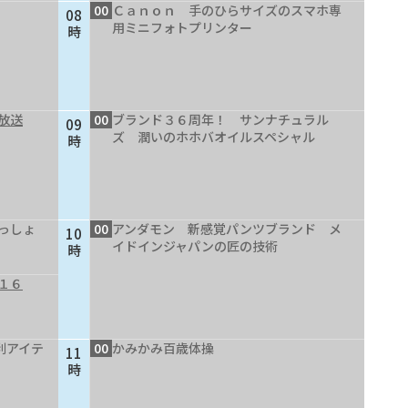
00
Ｃａｎｏｎ 手のひらサイズのスマホ専
08
用ミニフォトプリンター
時
放送
00
ブランド３６周年！ サンナチュラル
09
ズ 潤いのホホバオイルスペシャル
時
っしょ
00
アンダモン 新感覚パンツブランド メ
10
イドインジャパンの匠の技術
時
１６
利アイテ
00
かみかみ百歳体操
11
時