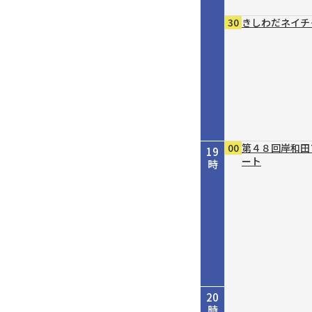
30
きしわだネイチ
00
第４８回岸和田
19
ート
時
20
時