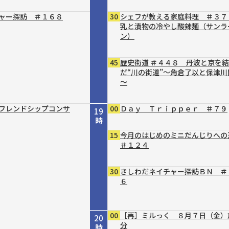
ャー探訪 ＃１６８
30
シェフが教える家庭料理 ＃３７
乳と漬物の冷やし酸辣麺（サンラ
ン）
45
歴史街道 ＃４４８ 丹波と京を
だ“川の街道”～角倉了以と保津川
～
フレンドシップコンサ
00
Ｄａｙ Ｔｒｉｐｐｅｒ ＃７９
19
時
15
今月のはじめのミニだんじりへ
＃１２４
30
きしわだネイチャー探訪ＢＮ ＃
６
00
［再］ミルっく ８月７日（金）
20
分
時