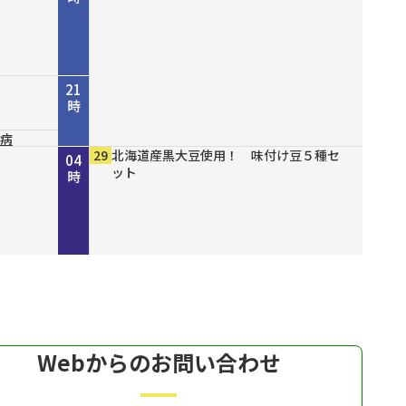
21
時
尿病
山八
結ん
１６
ズセー
ファッショ
00
10
00
30
00
00
00
00
00
29
NHK NEWSLINE
NHK WORLD-JAPAN Special program
守ろう命プラス～今からできる！我が家
災害に備える～地震編～
ショップスターバリュー チェンジ 美
緊急開催！ 真夏の大特価市モズ
有機クコピューレ１００％！ オーガニ
ブレスエアー ベストフィットピロー
備長炭仕上げ こだわりのやきとり缶詰
北海道産黒大豆使用！ 味付け豆５種セ
22
23
00
01
02
03
04
開削
の防災～
白の日スペシャル
ックゴジベリージュース
２ 通気性抜群で背中までサポート
ット
時
時
時
時
時
時
時
Webからのお問い合わせ