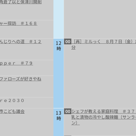
～角倉了以と保津川開削
ャー探訪 ＃１６８
んじりへの道 ＃１２
00
［再］ミルっく ８月７日（金）
12
分
時
ｐｐｅｒ ＃７９
ファローズが好きやね
ｒｅ２０３０
市こども議会
00
シェフが教える家庭料理 ＃３７
13
乳と漬物の冷やし酸辣麺（サンラ
時
ン）