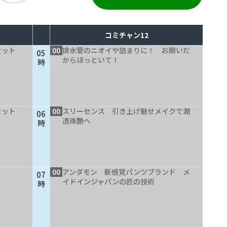
コミチャン12
セット
00
排水管のニオイや詰まりに！ お願いだ
05
からほっといて！
時
セット
00
スリーセンス 引き上げ魅せメイクで潤
06
透珠艶へ
時
00
アンダモン 新感覚パンツブランド メ
07
イドインジャパンの匠の技術
時