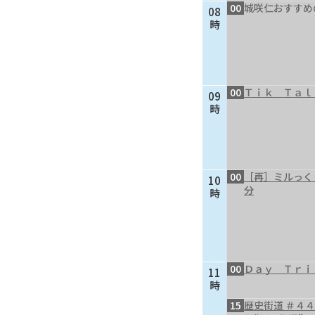
00
城咲仁おすすめ
08
時
00
Ｔｉｋ Ｔａｌ
09
時
00
［再］ミルっく
10
分
時
00
Ｄａｙ Ｔｒｉ
11
時
15
歴史街道 ＃４