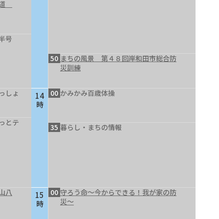
の道
半号
50
まちの風景 第４８回岸和田市総合防
災訓練
っしょ
00
かみかみ百歳体操
14
時
っとテ
35
暮らし・まちの情報
山八
00
守ろう命～今からできる！我が家の防
15
災～
時