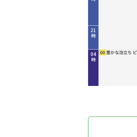
21
時
45
00
50
00
00
15
30
45
00
00
00
00
歴史街道 ＃４
考えよう「平和
しまねＦｕｔｕ
［再］ミルっく
ホトケ女史のぶ
歴史街道 ＃４
Ｄａｙ Ｔｒｉ
ＧＯ！ＧＯ！関
MAHARA MO
豊かな泡立ち 
豊かな泡立ち 
豊かな泡立ち 
22
23
00
01
02
03
04
だ“川の街道”
を殺すまで”サ
分
幡神社」編
だ“川の街道”
ン
時
時
時
時
時
時
時
～
記録
～