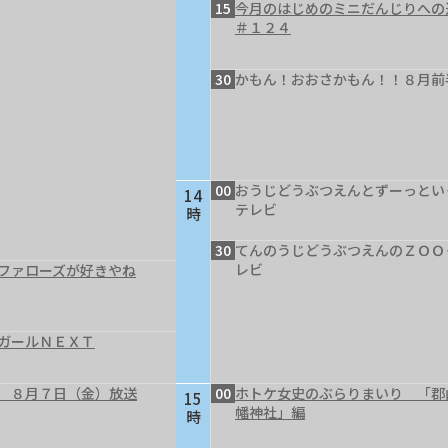
15
今月のはじめのミニだんじりへ
＃１２４
30
かもん！おおさかもん！！８月前
00
おうじどうぶつえんとずーっとい
14
テレビ
時
30
てんのうじどうぶつえんのＺＯＯ
レビ
ファローズが好きやね
ガールＮＥＸＴ
 ８月７日（金）放送
00
ホトケ女史のぶらりまいり 「郡
15
幡神社」編
時