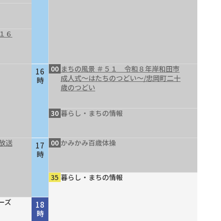
１６
00
まちの風景 ＃５１ 令和８年岸和田市
16
成人式～はたちのつどい～/忠岡町二十
時
歳のつどい
30
暮らし・まちの情報
放送
00
かみかみ百歳体操
17
時
35
暮らし・まちの情報
ーズ
18
時