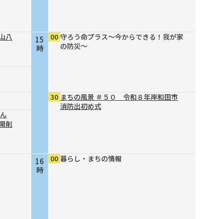
山八
00
守ろう命プラス～今からできる！我が家
15
の防災～
時
30
まちの風景 ＃５０ 令和８年岸和田市
消防出初め式
結ん
開削
00
暮らし・まちの情報
16
時