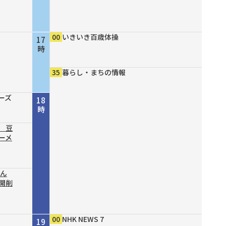
00
いきいき百歳体操
17
時
35
暮らし・まちの情報
ーズ
18
時
 豆
ーメ
結ん
開削
00
NHK NEWS 7
19