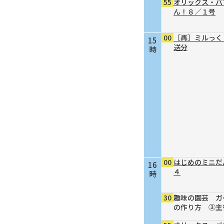
55
オリックス・バ
ん！８／１号
00
［再］ミルっく
15
送分
時
00
はじめのミニだ
16
４
時
30
趣味の園芸 ガ
の作り方 ③主