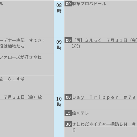
ル
00
麻布プロバドール
08
時
ーデナー直伝 すてき！
00
［再］ミルっく ７月３１日（金
09
役は植物たち
送分
時
ファローズが好きやね
急 ８／４号
 ７月３１日（金）放
00
Ｄａｙ Ｔｒｉｐｐｅｒ ＃７９
10
時
15
倍×テレ
30
きしわだネイチャー探訪ＢＮ ＃
６