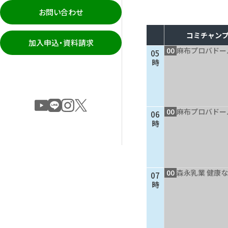
お問い合わせ
コミチャンプ
加入申込・資料請求
00
麻布プロバドー
05
時
00
麻布プロバドー
06
時
00
森永乳業 健康
07
時