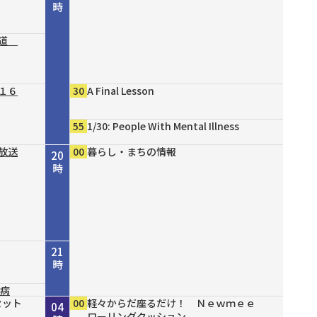
時
の道
１６
30
A Final Lesson
55
1/30: People With Mental Illness
放送
00
暮らし・まちの情報
20
時
21
時
尿病
セット
セット
セット
セット
00
30
00
00
00
00
00
00
NHK NEWSLINE
まちの風景 ＃５１ 令和８年岸和田市
守ろう命～今からできる！我が家の防
ショップスターバリュー アンダモン
ハイパワーで氷も冷凍食材もなめらか
ペスカ サロン発 渾身のツヤハリケア
夜更けのライブセレクション ホーム編
軽々からだ座るだけ！ Ｎｅｗｍｅｅ
22
23
00
01
02
03
04
成人式～はたちのつどい～/忠岡町二十
災～
新感覚パンツブランド！
タイガー コンパクトミキサー
スペシャル
ローリングクッション