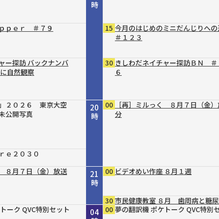
時
ｐｐｅｒ ＃７９
15
今月のはじめのミニだんじりへ
＃１２３
ャー探訪 バックナンバ
30
きしわだネイチャー探訪ＢＮ ＃
軽に自然観察
６
」２０２６ 東京大空
00
［再］ミルっく ８月７日（金）
20
未公開写真
分
時
ｒｅ２０３０
 ８月７日（金）放送
00
ビデオめい作座 ８月１週
21
時
30
市民健康教室 ８月 歯周病と糖
ｐｐｅｒ ＃７９
家庭料理 ＃３７ 豆
急 ８／４号
 ８月７日（金）放送
んじりへの道 ＃１２
ーデナー直伝 すてき！
ファローズが好きやね
クターズサプリ
トーク QVC特別セット
トーク QVC特別セット
トーク QVC特別セット
45
00
00
00
00
00
00
00
倍×テレ
Ｔｉｋ Ｔａｌｋ
ウェルスマイル
夢の翻訳機 ポケトーク QVC特別
銀座トマト ドクターズサプリ
夢の翻訳機 ポケトーク QVC特別
夢の翻訳機 ポケトーク QVC特別
夢の翻訳機 ポケトーク QVC特別
22
23
00
01
02
03
04
し酸辣麺（サンラーメ
役は植物たち