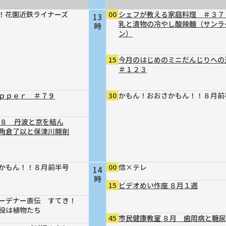
！花園近鉄ライナーズ
00
シェフが教える家庭料理 ＃３７
13
乳と漬物の冷やし酸辣麺（サンラ
時
ン）
15
今月のはじめのミニだんじりへ
＃１２３
ｐｐｅｒ ＃７９
30
かもん！おおさかもん！！８月前
４８ 丹波と京を結ん
～角倉了以と保津川開削
かもん！！８月前半号
00
倍×テレ
14
時
15
ビデオめい作座 ８月１週
ーデナー直伝 すてき！
役は植物たち
45
市民健康教室 ８月 歯周病と糖