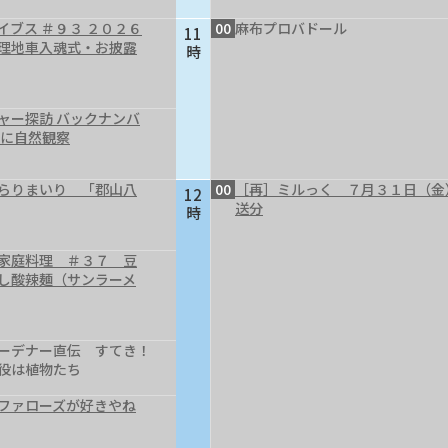
イブス ＃９３ ２０２６
00
麻布プロバドール
11
理地車入魂式・お披露
時
ャー探訪 バックナンバ
軽に自然観察
らりまいり 「郡山八
00
［再］ミルっく ７月３１日（金
12
送分
時
家庭料理 ＃３７ 豆
し酸辣麺（サンラーメ
ーデナー直伝 すてき！
役は植物たち
ファローズが好きやね