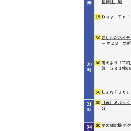
幡神社」編
時
15
Ｄａｙ Ｔｒｉ
30
きしわだネイチ
ー ＃２８ 気
00
考えよう「平和
20
襲 ５８３枚の
時
50
しまねＦｕｔｕ
00
［再］ミルっく
21
分
時
00
15
30
00
00
30
55
00
00
00
00
Ｄａｙ Ｔｒｉ
シェフが教える
タイガースＶ特
［再］ミルっく
はじめのミニだ
趣味の園芸 ガ
オリックス・バ
銀座トマト ド
夢の翻訳機 ポケ
夢の翻訳機 ポケ
夢の翻訳機 ポケ
22
23
00
01
02
03
04
乳と漬物の冷や
分
４
の作り方 ③主
ん！８／１号