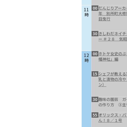
00
だんじりアーカ
11
年 別所町大修
時
目曳行
30
きしわだネイチ
ー ＃２８ 気
00
ホトケ女史のぶ
12
幡神社」編
時
15
シェフが教える
乳と漬物の冷や
ン）
30
趣味の園芸 ガ
の作り方 ③主
55
オリックス・バ
ん！８／１号