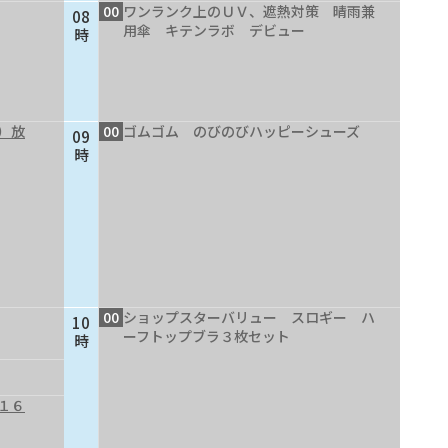
00
ワンランク上のＵＶ、遮熱対策 晴雨兼
08
用傘 キテンラボ デビュー
時
）放
00
ゴムゴム のびのびハッピーシューズ
09
時
00
ショップスターバリュー スロギー ハ
10
ーフトップブラ３枚セット
時
１６