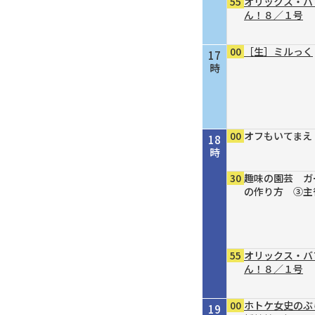
55
オリックス・バ
ん！８／１号
00
［生］ミルっく
17
時
00
オフもいてまえ
18
時
30
趣味の園芸 ガ
の作り方 ③主
55
オリックス・バ
ん！８／１号
00
ホトケ女史のぶ
19