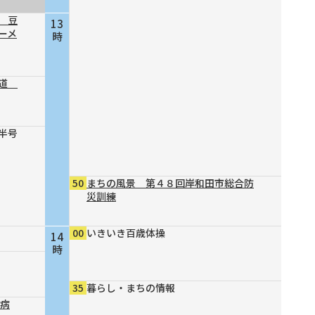
 豆
13
ーメ
時
の道
半号
50
まちの風景 第４８回岸和田市総合防
災訓練
00
いきいき百歳体操
14
時
35
暮らし・まちの情報
尿病