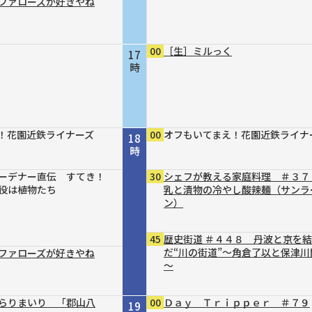
ファローズが好きやね
00
［生］ミルっく
17
時
！花園近鉄ライナーズ
00
オフもいてまえ！花園近鉄ライナ
18
時
ーデナー直伝 すてき！
30
シェフが教える家庭料理 ＃３７
役は植物たち
乳と漬物の冷やし酸辣麺（サンラ
ン）
45
歴史街道 ＃４４８ 丹波と京を
だ“川の街道”～角倉了以と保津川
ファローズが好きやね
～
らりまいり 「郡山八
00
Ｄａｙ Ｔｒｉｐｐｅｒ ＃７９
19