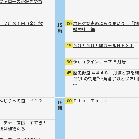
ファローズが好きやね
 ７月３１日（金）放
00
ホトケ女史のぶらりまいり 「郡
15
幡神社」編
時
15
ＧＯ！ＧＯ！関ガールＮＥＸＴ
30
多ｃｈラインナップ ８月号
45
歴史街道 ＃４４８ 丹波と京を
だ“川の街道”～角倉了以と保津川
～
んじりへの道 ＃１２
00
Ｔｉｋ Ｔａｌｋ
16
時
ーデナー直伝 すてき！
役は植物たち