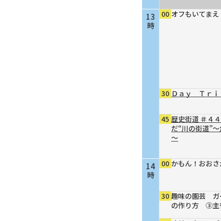
00
オフもいてまえ
13
時
30
Ｄａｙ Ｔｒｉ
45
歴史街道 ＃４
だ“川の街道”
～
00
かもん！おおさ
14
時
30
趣味の園芸 ガ
の作り方 ③主