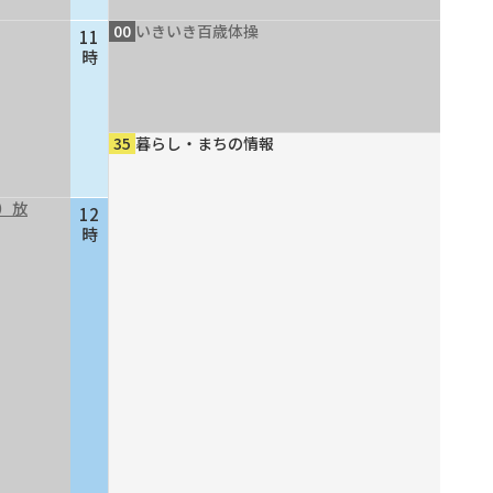
00
いきいき百歳体操
11
時
35
暮らし・まちの情報
）放
12
時