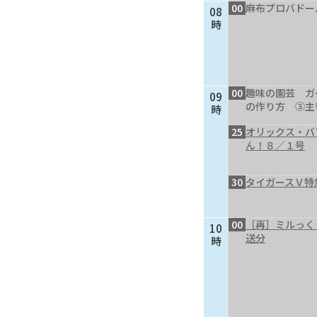
00
麻布プロバドー
08
時
00
趣味の園芸 ガ
09
の作り方 ③主
時
25
オリックス・バ
ん！８／１号
30
タイガースＶ特
00
［再］ミルっく
10
送分
時