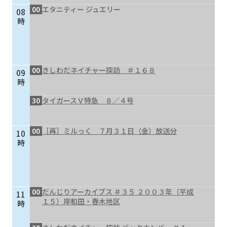
00
エタニティー ジュエリー
08
個人情報保護に関する基
個人情報の保護に関する
時
本方針
公表事項
番組放送基準
放送番組審議会
よくある質問
マスコットファミリー
00
きしわだネイチャー探訪 ＃１６８
09
サイトマップ
時
30
タイガースＶ特急 ８／４号
00
［再］ミルっく ７月３１日（金）放送分
10
時
00
だんじりアーカイブス ＃３５ ２００３年（平成
11
１５）岸和田・春木地区
時