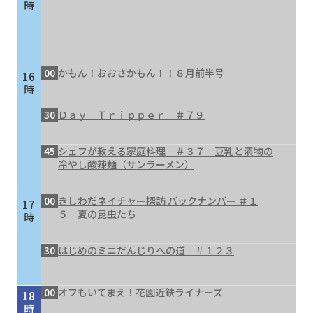
時
00
かもん！おおさかもん！！８月前半号
16
時
30
Ｄａｙ Ｔｒｉｐｐｅｒ ＃７９
45
シェフが教える家庭料理 ＃３７ 豆乳と漬物の
冷やし酸辣麺（サンラーメン）
00
きしわだネイチャー探訪 バックナンバー ＃１
17
５ 夏の昆虫たち
時
30
はじめのミニだんじりへの道 ＃１２３
00
オフもいてまえ！花園近鉄ライナーズ
18
時