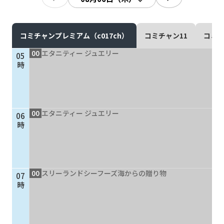
現在ご利用中の方
お問い合わせ
コミチャンプレミアム（c017ch）
コミチャン11
コミチ
00
エタニティー ジュエリー
05
時
お問い合わせ
00
エタニティー ジュエリー
06
ご加入お申し込み・資
時
料請求
資料請求
00
スリーランドシーフーズ海からの贈り物
07
時
企業情報
アクセス
採用情報
契約約款