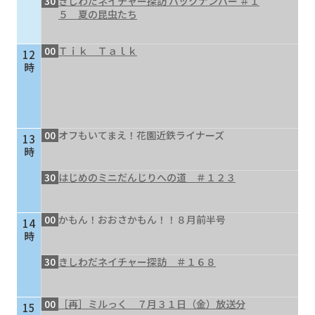
30
きしわだネイチャー探訪 バックナンバー ＃１
５ 夏の昆虫たち
00
Ｔｉｋ Ｔａｌｋ
12
時
00
オフもいてまえ！花園近鉄ライナーズ
13
時
30
はじめのミニだんじりへの道 ＃１２３
00
かもん！おおさかもん！！８月前半号
14
時
30
きしわだネイチャー探訪 ＃１６８
00
［再］ミルっく ７月３１日（金）放送分
15