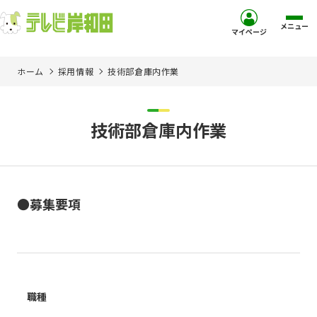
メニュー
マイページ
ホーム
採用情報
技術部倉庫内作業
ホーム
サービス
技術部倉庫内作業
お客様サポート
コミュニティチャンネル
●募集要項
お知らせ
ご加入を検討中の方
職種