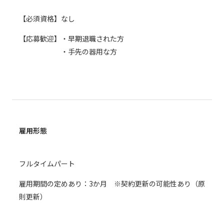
個人情報保護に関する基
個人情報の保護に関する
【必須資格】なし
本方針
公表事項
【応募歓迎】・早期退職された方
番組放送基準
放送番組審議会
・手先の器用な方
よくある質問
マスコットファミリー
サイトマップ
雇用形態
フルタイムパート
雇用期間の定めあり：3か月 ※契約更新の可能性あり（原
則更新）