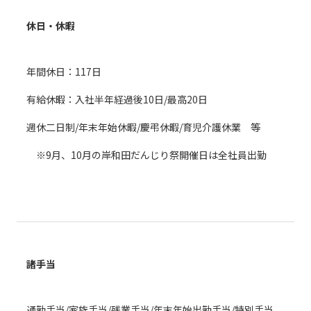
休日・休暇
年間休日：117日
有給休暇：入社半年経過後10日/最高20日
週休二日制/年末年始休暇/慶弔休暇/育児介護休業 等
※9月、10月の岸和田だんじり祭開催日は全社員出勤
諸手当
通勤手当/家族手当/残業手当/年末年始出勤手当/特別手当