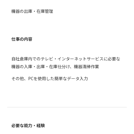
現在ご利用中の方
機器の出庫・在庫管理
お問い合わせ
仕事の内容
お問い合わせ
自社倉庫内でのテレビ・インターネットサービスに必要な
機器の入庫・出庫・在庫仕分け、機器清掃作業
ご加入お申し込み・資
料請求
その他、PCを使用した簡単なデータ入力
資料請求
企業情報
アクセス
必要な能力・経験
採用情報
契約約款