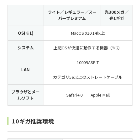
ライト／レギュラー／スー
光300メガ／
パープレミアム
光1ギガ
OS(※1)
MacOS X10.14以上
システム
上記OSが快適に動作する機器（※2）
1000BASE-T
LAN
カテゴリ5e以上のストレートケーブル
ブラウザとメー
Safari4.0 Apple Mail
ルソフト
10ギガ推奨環境