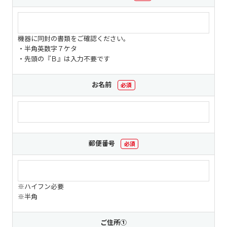
現在ご利用中の方
お問い合わせ
機器に同封の書類をご確認ください。
・半角英数字７ケタ
・先頭の『Ｂ』は入力不要です
お問い合わせ
お名前
必須
ご加入お申し込み・資
料請求
郵便番号
必須
資料請求
※ハイフン必要
※半角
企業情報
アクセス
ご住所①
採用情報
契約約款