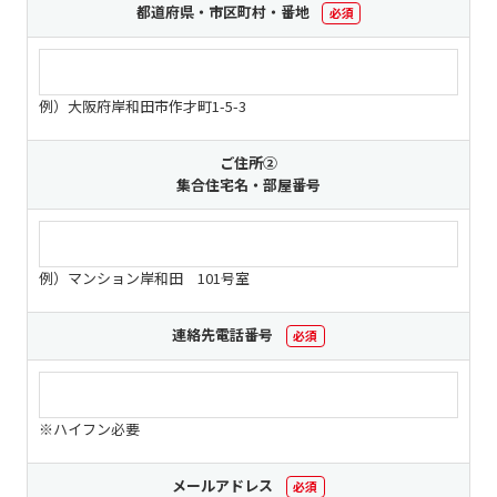
都道府県・市区町村・番地
必須
個人情報保護に関する基
個人情報の保護に関する
本方針
公表事項
番組放送基準
放送番組審議会
例）大阪府岸和田市作才町1-5-3
よくある質問
マスコットファミリー
ご住所②
サイトマップ
集合住宅名・部屋番号
例）マンション岸和田 101号室
連絡先電話番号
必須
※ハイフン必要
メールアドレス
必須