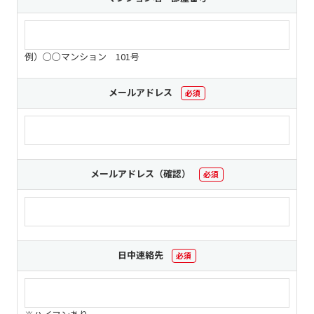
個人情報保護に関する基
個人情報の保護に関する
本方針
公表事項
例）○○マンション 101号
番組放送基準
放送番組審議会
よくある質問
マスコットファミリー
メールアドレス
必須
サイトマップ
メールアドレス（確認）
必須
日中連絡先
必須