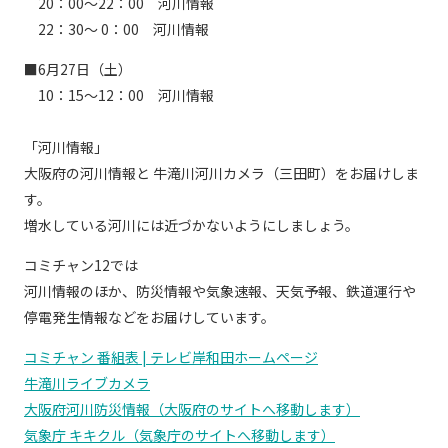
20：00～22：00 河川情報
現在ご利用中の方
22：30～ 0：00 河川情報
お問い合わせ
■6月27日（土）
10：15～12：00 河川情報
「河川情報」
お問い合わせ
大阪府の河川情報と 牛滝川河川カメラ（三田町）をお届けしま
す。
増水している河川には近づかないようにしましょう。
ご加入お申し込み・資
料請求
コミチャン12では
河川情報のほか、防災情報や気象速報、天気予報、鉄道運行や
停電発生情報などをお届けしています。
資料請求
コミチャン 番組表 | テレビ岸和田ホームページ
牛滝川ライブカメラ
大阪府河川防災情報（大阪府のサイトへ移動します）
企業情報
アクセス
気象庁 キキクル（気象庁のサイトへ移動します）
採用情報
契約約款