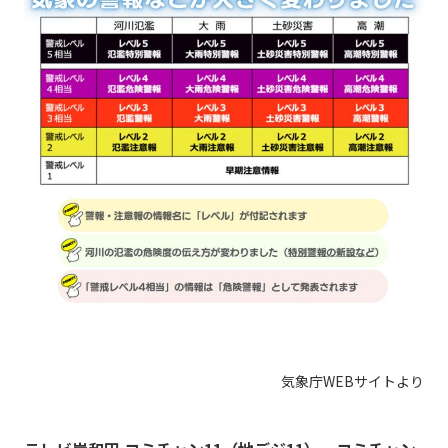
現在ご利用中の方
お問い合わせ
お問い合わせ
ご加入お申し込み・資
料請求
資料請求
気象庁WEBサイトより
企業情報
アクセス
採用情報
契約約款