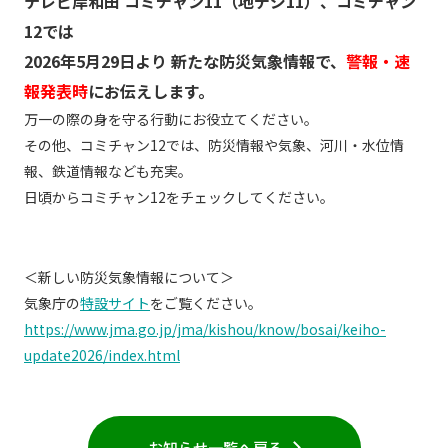
テレビ岸和田 コミチャン11（地デジ11）、コミチャン
12では
個人情報保護に関する基
個人情報の保護に関する
本方針
公表事項
2026年5月29日より 新たな防災気象情報で、
警報・速
番組放送基準
放送番組審議会
報発表時
にお伝えします。
万一の際の身を守る行動にお役立てください。
よくある質問
マスコットファミリー
その他、コミチャン12では、防災情報や気象、河川・水位情
サイトマップ
報、鉄道情報なども充実。
日頃からコミチャン12をチェックしてください。
＜新しい防災気象情報について＞
気象庁の
特設サイト
をご覧ください。
https://www.jma.go.jp/jma/kishou/know/bosai/keiho-
update2026/index.html
お知らせ一覧へ戻る