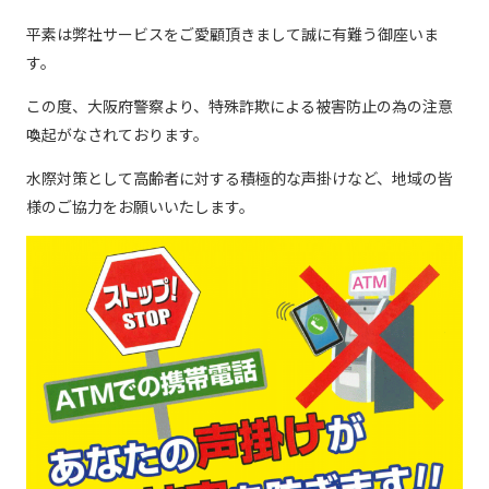
現在ご利用中の方
平素は弊社サービスをご愛顧頂きまして誠に有難う御座いま
す。
お問い合わせ
この度、大阪府警察より、特殊詐欺による被害防止の為の注意
喚起がなされております。
お問い合わせ
水際対策として高齢者に対する積極的な声掛けなど、地域の皆
様のご協力をお願いいたします。
ご加入お申し込み・資
料請求
資料請求
企業情報
アクセス
採用情報
契約約款