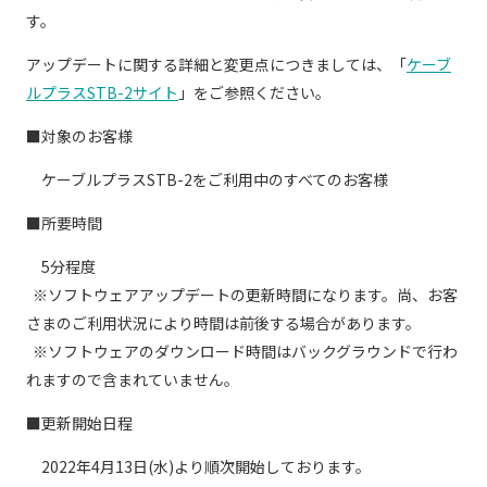
す。
個人情報保護に関する基
個人情報の保護に関する
本方針
公表事項
アップデートに関する詳細と変更点につきましては、「
ケーブ
ルプラスSTB-2サイト
」をご参照ください。
番組放送基準
放送番組審議会
よくある質問
マスコットファミリー
■対象のお客様
サイトマップ
ケーブルプラス
STB-2
をご利用中のすべてのお客様
■所要時間
5
分程度
※ソフトウェアアップデートの更新時間になります。尚、お客
さまのご利用状況により時間は前後する場合があります。
※ソフトウェアのダウンロード時間はバックグラウンドで行わ
れますので含まれていません。
■更新開始日程
2022
年
4
月
13
日
(
水
)
より順次開始しております。