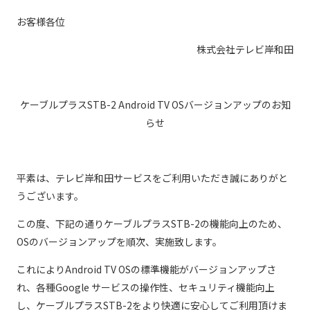
現在ご利用中の方
お客様各位
お問い合わせ
株式会社テレビ岸和田
ケーブルプラス
STB-2 Android TV OS
バージョンアップのお知
お問い合わせ
らせ
ご加入お申し込み・資
料請求
平素は、テレビ岸和田サービスをご利用いただき誠にありがと
うございます。
この度、下記の通りケーブルプラス
STB-2
の機能向上のため、
資料請求
OS
のバージョンアップを順次、実施致します。
これにより
Android TV OS
の標準機能がバージョンアップさ
企業情報
アクセス
れ、各種
Google
サービスの操作性、セキュリティ機能向上
し、ケーブルプラス
STB-2
をより快適に安心してご利用頂けま
採用情報
契約約款