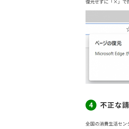
復元せずに「×」で
不正な請
4
全国の消費生活セン