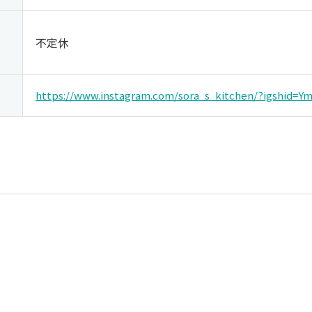
不定休
https://www.instagram.com/sora_s_kitchen/?igshid