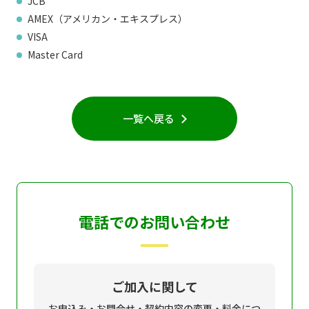
JCB
AMEX（アメリカン・エキスプレス）
個人情報保護に関する基
個人情報の保護に関する
本方針
公表事項
VISA
Master Card
番組放送基準
放送番組審議会
よくある質問
マスコットファミリー
サイトマップ
一覧へ戻る
電話でのお問い合わせ
ご加入に関して
お申込み・お問合せ・契約内容の変更・料金につ