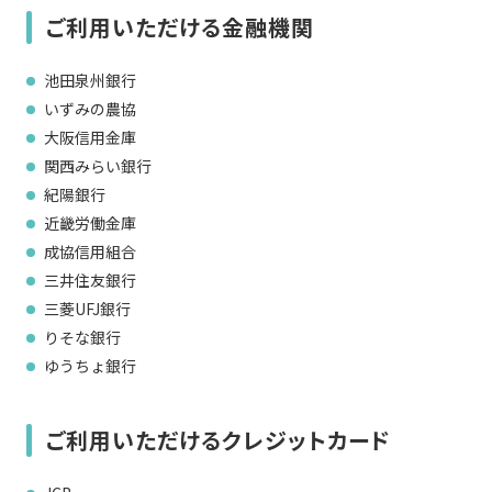
現在ご利用中の方
ご利用いただける金融機関
お問い合わせ
池田泉州銀行
いずみの農協
大阪信用金庫
関西みらい銀行
お問い合わせ
紀陽銀行
近畿労働金庫
成協信用組合
ご加入お申し込み・資
料請求
三井住友銀行
三菱UFJ銀行
りそな銀行
資料請求
ゆうちょ銀行
ご利用いただけるクレジットカード
企業情報
アクセス
採用情報
契約約款