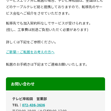
サービスエリア外に転居の場合、テレビ岸和田は、全国ほとん
現在ご利用中の方
どのケーブルテレビ局と提携しておりますので、転移先のサー
ビス会社へご紹介をさせていただきます。
お問い合わせ
転移先でも加入契約料なしでサービスが受けられます。
(但し、工事費は別途ご負担いただく必要があります)
お問い合わせ
詳しくは下記をご参照ください。
ご新築・ご転居をお考えの方へ
ご加入お申し込み・資
料請求
転居のお手続きは下記までご連絡お願いいたします。
資料請求
お問い合わせ
テレビ岸和田 営業部
企業情報
アクセス
TEL：
072-436-3636
採用情報
契約約款
平日9:00-18:00／土日祝9:00-17:00