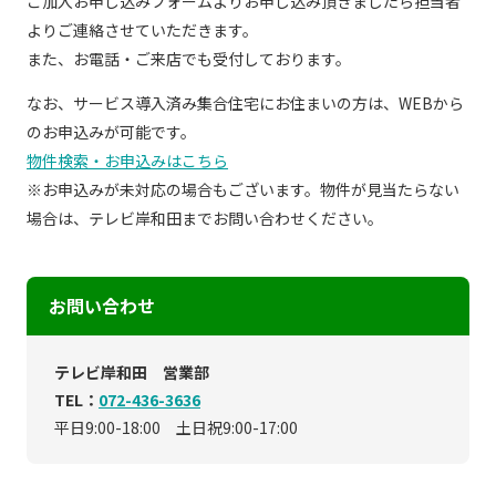
ご加入お申し込みフォームよりお申し込み頂きましたら担当者
現在ご利用中の方
よりご連絡させていただきます。
また、お電話・ご来店でも受付しております。
お問い合わせ
なお、サービス導入済み集合住宅にお住まいの方は、WEBから
のお申込みが可能です。
物件検索・お申込みはこちら
お問い合わせ
※お申込みが未対応の場合もございます。物件が見当たらない
場合は、テレビ岸和田までお問い合わせください。
ご加入お申し込み・資
料請求
お問い合わせ
資料請求
テレビ岸和田 営業部
TEL：
072-436-3636
平日9:00-18:00 土日祝9:00-17:00
企業情報
アクセス
採用情報
契約約款