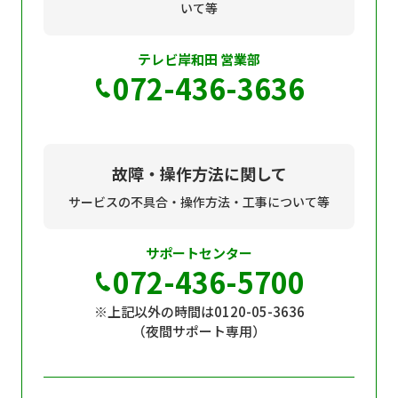
現在ご利用中の方
いて等
お問い合わせ
テレビ岸和田 営業部
072-436-3636
お問い合わせ
故障・操作方法に関して
サービスの不具合・操作方法・工事について等
ご加入お申し込み・資
料請求
サポートセンター
072-436-5700
資料請求
※上記以外の時間は0120-05-3636
（夜間サポート専用）
企業情報
アクセス
採用情報
契約約款