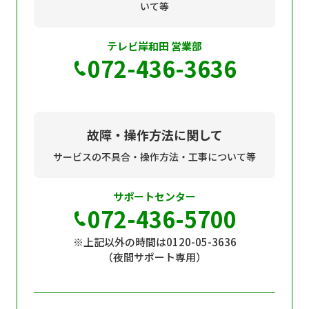
現在ご利用中の方
いて等
お問い合わせ
テレビ岸和田 営業部
072-436-3636
お問い合わせ
故障・操作方法に関して
サービスの不具合・操作方法・工事について等
ご加入お申し込み・資
料請求
サポートセンター
072-436-5700
資料請求
※上記以外の時間は0120-05-3636
（夜間サポート専用）
企業情報
アクセス
採用情報
契約約款