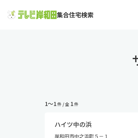
集合住宅検索
1〜1
1
件 / 全
件
ハイツ中の浜
岸和田市中之浜町５－１