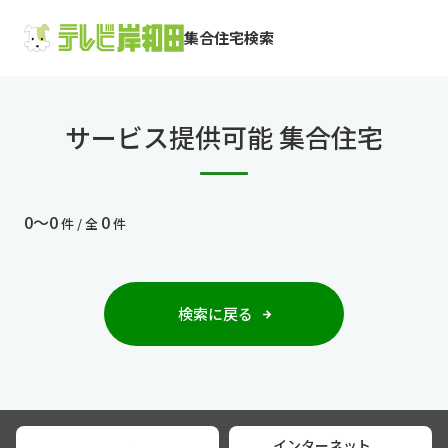
集合住宅検索
サービス提供可能 集合住宅
0〜0
0
件 / 全
件
検索に戻る
インターネット