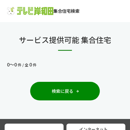
集合住宅検索
サービス提供可能 集合住宅
0〜0
0
件 / 全
件
検索に戻る
インターネット