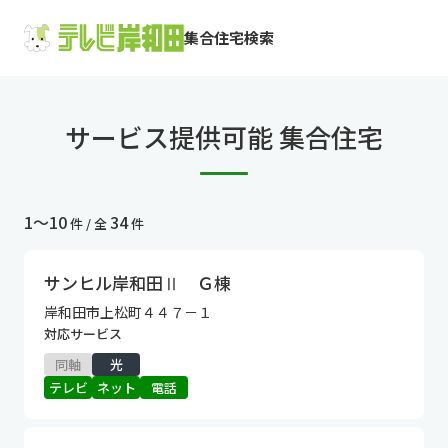
集合住宅検索
サービス提供可能 集合住宅
1〜10
34
件 / 全
件
サンヒル岸和田Ⅱ Ｇ棟
岸和田市上松町４４７－１
対応サービス
同軸
光
テレビ
ネット
電話