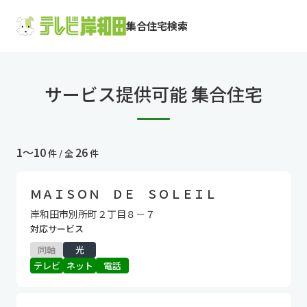
集合住宅検索
サービス提供可能 集合住宅
1〜10
26
件 / 全
件
ＭＡＩＳＯＮ ＤＥ ＳＯＬＥＩＬ
岸和田市別所町２丁目８－７
対応サービス
同軸
光
テレビ
ネット
電話