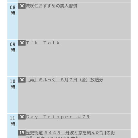
00
城咲仁おすすめの美人習慣
08
個人情報保護に関する基
個人情報の保護に関する
時
本方針
公表事項
番組放送基準
放送番組審議会
よくある質問
マスコットファミリー
00
Ｔｉｋ Ｔａｌｋ
09
サイトマップ
時
00
［再］ミルっく ８月７日（金）放送分
10
時
00
Ｄａｙ Ｔｒｉｐｐｅｒ ＃７９
11
時
15
歴史街道 ＃４４８ 丹波と京を結んだ“川の街