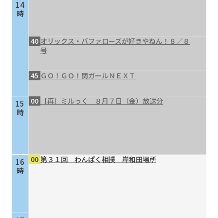
14
時
40
オリックス・バファローズが好きやねん！８／８
号
45
ＧＯ！ＧＯ！関ガールＮＥＸＴ
00
［再］ミルっく ８月７日（金）放送分
15
時
00
第３１回 わんぱく相撲 岸和田場所
16
時