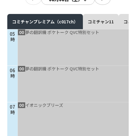
現在ご利用中の方
お問い合わせ
コミチャンプレミアム（c017ch）
コミチャン11
コミチ
00
夢の翻訳機 ポケトーク QVC特別セット
05
時
お問い合わせ
00
夢の翻訳機 ポケトーク QVC特別セット
06
ご加入お申し込み・資
時
料請求
資料請求
00
イオニックブリーズ
07
時
企業情報
アクセス
採用情報
契約約款