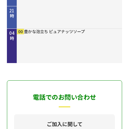
21
時
45
00
50
00
00
15
30
45
00
00
00
00
歴史街道 ＃４４８ 丹波と京を結んだ“川の街
考えよう「平和」２０２６ “最後の１人を殺すま
しまねＦｕｔｕｒｅ２０３０
［再］ミルっく ８月７日（金）放送分
ホトケ女史のぶらりまいり 「郡山八幡神社」編
歴史街道 ＃４４８ 丹波と京を結んだ“川の街
Ｄａｙ Ｔｒｉｐｐｅｒ ＃７９
ＧＯ！ＧＯ！関ガールＮＥＸＴ
MAHARA MODERN エスニックファッション
豊かな泡立ち ピュアナッツソープ
豊かな泡立ち ピュアナッツソープ
豊かな泡立ち ピュアナッツソープ
22
23
00
01
02
03
04
道”～角倉了以と保津川開削～
で”サイパン戦 発掘・米軍録音記録
道”～角倉了以と保津川開削～
時
時
時
時
時
時
時
電話でのお問い合わせ
ご加入に関して