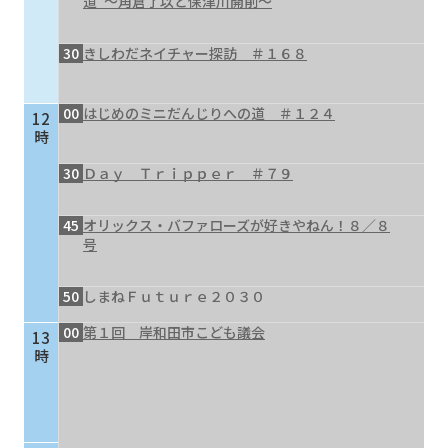
道”～角倉了以と保津川開削～
30
きしわだネイチャー探訪 ＃１６８
00
はじめのミニだんじりへの道 ＃１２４
12
時
30
Ｄａｙ Ｔｒｉｐｐｅｒ ＃７９
45
オリックス・バファローズが好きやねん！８／８
号
50
しまねＦｕｔｕｒｅ２０３０
00
第１回 岸和田市こども議会
13
時