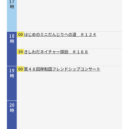
17
時
00
はじめのミニだんじりへの道 ＃１２４
18
時
30
きしわだネイチャー探訪 ＃１６８
00
第４８回岸和田フレンドシップコンサート
19
時
20
時