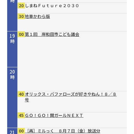
時
20
しまねＦｕｔｕｒｅ２０３０
30
地車かわら版
00
第１回 岸和田市こども議会
19
時
20
時
40
オリックス・バファローズが好きやねん！８／８
号
45
ＧＯ！ＧＯ！関ガールＮＥＸＴ
00
［再］ミルっく ８月７日（金）放送分
21