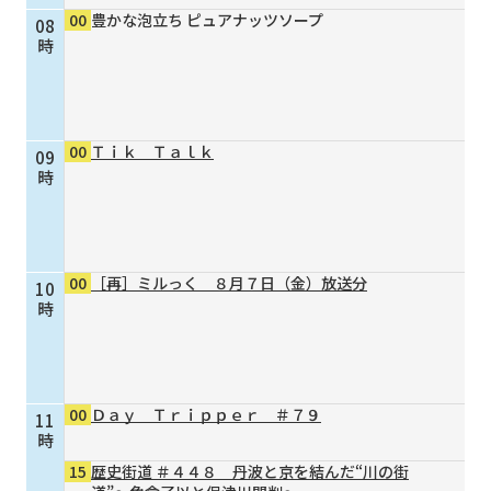
00
豊かな泡立ち ピュアナッツソープ
08
個人情報保護に関する基
個人情報の保護に関する
時
本方針
公表事項
番組放送基準
放送番組審議会
よくある質問
マスコットファミリー
00
Ｔｉｋ Ｔａｌｋ
09
サイトマップ
時
00
［再］ミルっく ８月７日（金）放送分
10
時
00
Ｄａｙ Ｔｒｉｐｐｅｒ ＃７９
11
時
15
歴史街道 ＃４４８ 丹波と京を結んだ“川の街