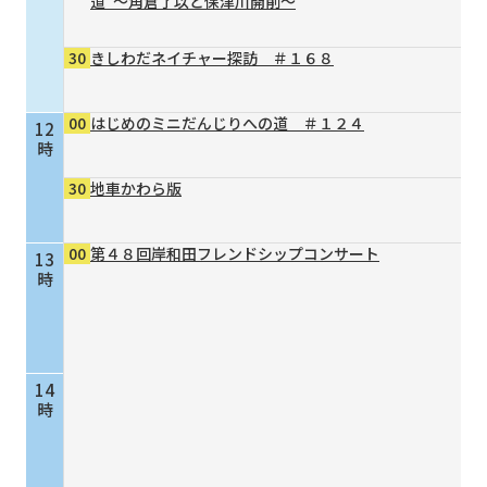
道”～角倉了以と保津川開削～
30
きしわだネイチャー探訪 ＃１６８
00
はじめのミニだんじりへの道 ＃１２４
12
時
30
地車かわら版
00
第４８回岸和田フレンドシップコンサート
13
時
14
時