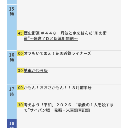
15
時
45
歴史街道 ＃４４８ 丹波と京を結んだ“川の街
道”～角倉了以と保津川開削～
00
オフもいてまえ！花園近鉄ライナーズ
16
時
30
地車かわら版
00
かもん！おおさかもん！！８月前半号
17
時
30
考えよう「平和」２０２６ “最後の１人を殺すま
で”サイパン戦 発掘・米軍録音記録
18