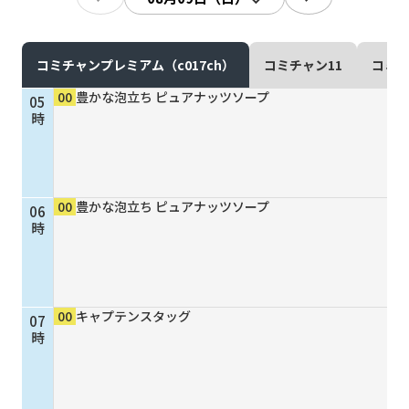
現在ご利用中の方
お問い合わせ
コミチャンプレミアム（c017ch）
コミチャン11
コミチ
00
豊かな泡立ち ピュアナッツソープ
05
時
お問い合わせ
00
豊かな泡立ち ピュアナッツソープ
06
ご加入お申し込み・資
時
料請求
資料請求
00
キャプテンスタッグ
07
時
企業情報
アクセス
採用情報
契約約款