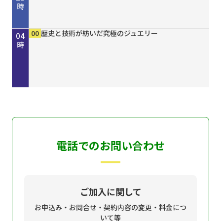
時
00
30
00
15
30
45
50
00
15
30
00
00
00
00
きしわだネイチャー探訪 ＃１６８
地車かわら版
Ｄａｙ Ｔｒｉｐｐｅｒ ＃７９
歴史街道 ＃４４８ 丹波と京を結んだ“川の街
ＧＯ！ＧＯ！関ガールＮＥＸＴ
オリックス・バファローズが好きやねん！８／８
しまねＦｕｔｕｒｅ２０３０
ホトケ女史のぶらりまいり 「郡山八幡神社」編
歴史街道 ＃４４８ 丹波と京を結んだ“川の街
地車かわら版
誰でも簡単にオシャレネイル HOMEI
歴史と技術が紡いだ究極のジュエリー
歴史と技術が紡いだ究極のジュエリー
歴史と技術が紡いだ究極のジュエリー
22
23
00
01
02
03
04
道”～角倉了以と保津川開削～
号
道”～角倉了以と保津川開削～
時
時
時
時
時
時
時
電話でのお問い合わせ
ご加入に関して
お申込み・お問合せ・契約内容の変更・料金につ
いて等