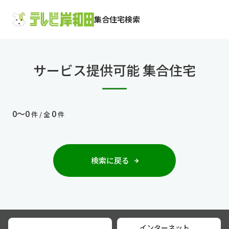
集合住宅検索
サービス提供可能 集合住宅
0〜0
0
件 / 全
件
検索に戻る
インターネット