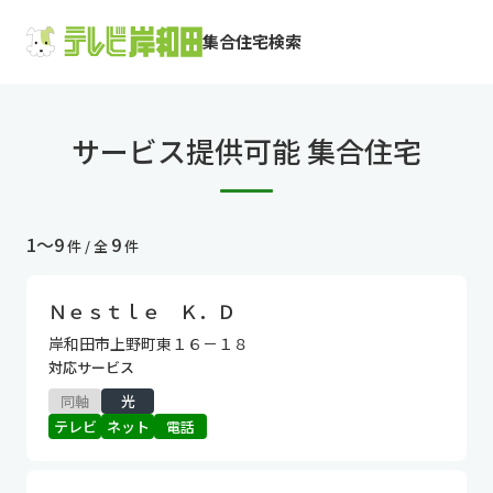
集合住宅検索
サービス提供可能 集合住宅
1〜9
9
件 / 全
件
Ｎｅｓｔｌｅ Ｋ．Ｄ
岸和田市上野町東１６－１８
対応サービス
同軸
光
テレビ
ネット
電話