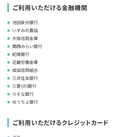
現在ご利用中の方
ご利用いただける金融機関
お問い合わせ
池田泉州銀行
いずみの農協
大阪信用金庫
関西みらい銀行
お問い合わせ
紀陽銀行
近畿労働金庫
成協信用組合
ご加入お申し込み・資
料請求
三井住友銀行
三菱UFJ銀行
りそな銀行
資料請求
ゆうちょ銀行
ご利用いただけるクレジットカード
企業情報
アクセス
採用情報
契約約款