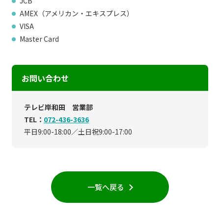
JCB
AMEX（アメリカン・エキスプレス）
個人情報保護に関する基
個人情報の保護に関する
本方針
公表事項
VISA
Master Card
番組放送基準
放送番組審議会
よくある質問
マスコットファミリー
サイトマップ
お問い合わせ
テレビ岸和田 営業部
TEL：
072-436-3636
平日9:00-18:00／土日祝9:00-17:00
一覧へ戻る